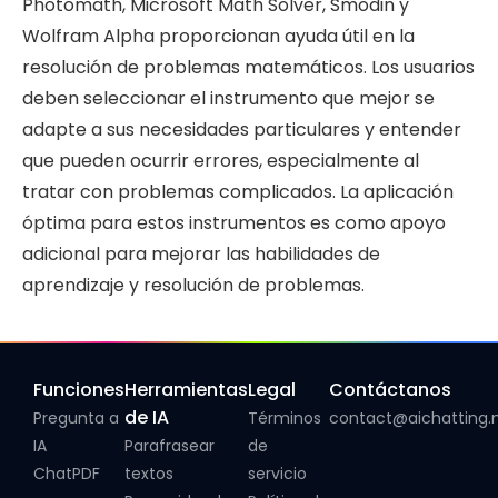
Photomath, Microsoft Math Solver, Smodin y
Wolfram Alpha proporcionan ayuda útil en la
resolución de problemas matemáticos. Los usuarios
deben seleccionar el instrumento que mejor se
adapte a sus necesidades particulares y entender
que pueden ocurrir errores, especialmente al
tratar con problemas complicados. La aplicación
óptima para estos instrumentos es como apoyo
adicional para mejorar las habilidades de
aprendizaje y resolución de problemas.
Funciones
Herramientas
Legal
Contáctanos
de IA
Pregunta a
Términos
contact@aichatting.
IA
Parafrasear
de
ChatPDF
textos
servicio