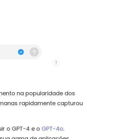
mento na popularidade dos
umanas rapidamente capturou
uir o GPT-4 e o
GPT-4o
.
 sua gama de aplicações..