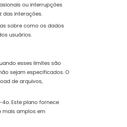
sionais ou interrupções
z das interações.
uas sobre como os dados
os usuários.
Quando esses limites são
 não sejam especificados. O
load de arquivos,
4o. Este plano fornece
uso mais amplos em