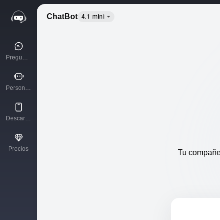
ChatBot
4.1 mini
Pregunta a la IA
Personajes de IA
Descargar App
Precios
Tu compañer