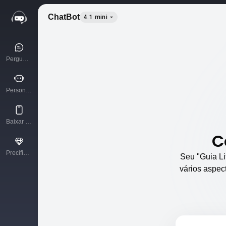
ChatBot
4.1 mini
Pergunte à IA
Personagens de IA
Baixar aplicativo
C
Precificação
Seu "Guia Li
vários aspec