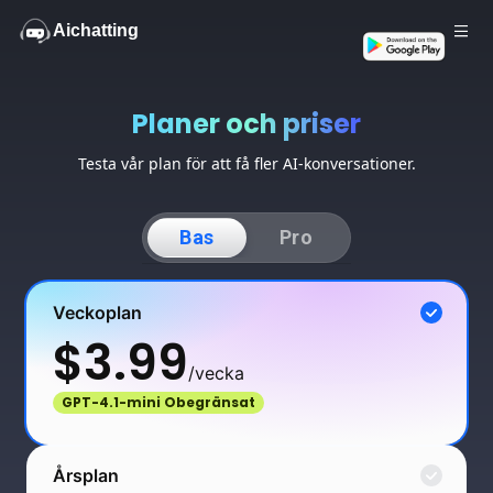
Aichatting
Gratis
Planer och priser
Testa vår plan för att få fler AI-konversationer.
Bas
Pro
Veckoplan
$
3.99
/
vecka
GPT-4.1-mini Obegränsat
Årsplan