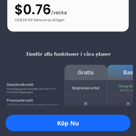
$
0.76
/
vecka
US$39.99 faktureras årligen
Jämför alla funktioner i våra planer
Gratis
Bas
Standardkredit
Obegräns
Begränsat antal
Grundläggande modeller som GPT-4.1-
GPT-4.1-min
mini finns tillgängliga
Premiumkredit
Få tillgång till kraftfulla modeller som GPT-
4o och andra avancerade funktioner.
AI Chatbots
70+
70+
Köp Nu
Inmatning per användning
3000 ord
3000 or